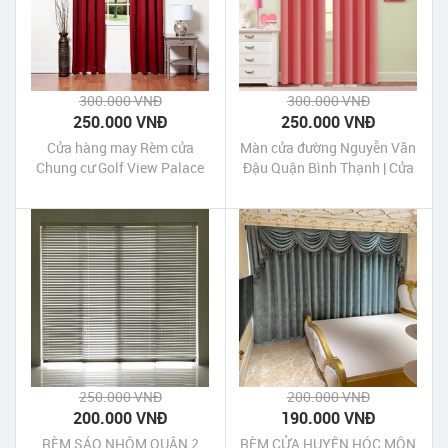
300.000 VNĐ
300.000 VNĐ
250.000 VNĐ
250.000 VNĐ
Cửa hàng may Rèm cửa
Màn cửa đường Nguyễn Văn
Chung cư Golf View Palace
Đậu Quận Bình Thạnh | Cửa
Tân Sơn | Rèm cửa Chung cư
hàng may Màn cửa đường
Golf View Palace Tân Sơn
Nguyễn Văn Đậu Quận Bình
Quận Tân Bình
Thạnh Tp HCM
250.000 VNĐ
200.000 VNĐ
200.000 VNĐ
190.000 VNĐ
RÈM SÁO NHÔM QUẬN 2
RÈM CỬA HUYỆN HÓC MÔN