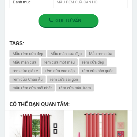
Danh mục
MẪU RÈM CỬA CĂN HỘ
GỌI TƯ VẤN
TAGS:
Mẫu rèm cửa đẹp
Mẫu màn cửa đẹp
Mẫu rèm cửa
Mẫu màn cửa
rèm cửa một màu
rèm cửa đẹp
rèm cửa giá rẻ
rèm cửa cao cấp
rèm cửa hàn quốc
rèm cửa Châu Âu
rèm cửa sài gòn
mẫu rèm cửa mới nhất
rèm cửa màu kem
CÓ THỂ BẠN QUAN TÂM: