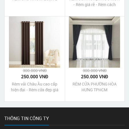
- Rèm giá rẻ - Rèm cách
nhiệt
300.000 VNĐ
300.000 VNĐ
250.000 VNĐ
250.000 VNĐ
Rèm vải Châu Âu cao cấp
RÈM CỬA PHƯỜNG HÒA
hiện đại - Rèm cửa đẹp giá
HƯNG TPHCM
rẻ cho căn hộ chung cư
THÔNG TIN CÔNG TY