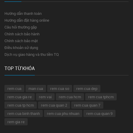
Hướng dẫn thanh toán
Hướng dẫn đặt hàng online
Câu hỏi thường gặp
Chính sách bảo hành
Chính sách bảo mật
Điều khoản sử dụng
Dịch vụ giao hàng và thu tiền TQ
TOP TỪ KHÓA
rem cua
man cua
rem cua so
rem cua dep
rem cua gia re
rem vai
rem cua hcm
rem cua tphcm
rem cua tp hcm
rem cua quan 2
rem cua quan 7
rem cua binh thanh
rem cua phu nhuan
rem cua quan 9
rem gia re