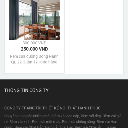
300.000 VNĐ
250.000 VNĐ
Rèm cửa đường Song Hành
QL 22 Quận 12 | Cửa hàng
may rèm cửa Song Hành QL
22 Quận 12 Tp HCM
THÔNG TIN CÔNG TY
CÔNG TY TRANG TRÍ THIẾT KẾ NỘI THẤT HẠNH PHÚC
Chuyên cung cấp những mẫu Rèm vải cao cấp, Rèm vải đẹp, Rèm vải giá
rẻ, Rèm vải xinh, Rèm vải một màu, Rèm vải chống nắng, Rèm vải Hàn
Quốc, Rèm vải Nhật Bản, Rèm vải Thái Lan, Rèm vải Châu Âu...Tư vấn