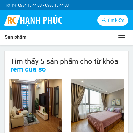
Hotline:
0934.13.44.88 - 0986.13.44.88
Tìm kiếm
Sản phẩm
Toggl
navig
Tìm thấy 5 sản phẩm cho từ khóa
rem cua so