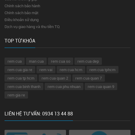
Chính sách bảo hành
Chính sách bảo mật
Điều khoản sử dụng
Dịch vụ giao hàng và thu tiền TQ
TOP TỪ KHÓA
rem cua
man cua
rem cua so
rem cua dep
rem cua gia re
rem vai
rem cua hcm
rem cua tphcm
rem cua tp hcm
rem cua quan 2
rem cua quan 7
rem cua binh thanh
rem cua phu nhuan
rem cua quan 9
rem gia re
LIÊN HỆ TƯ VẤN: 0934 13 44 88