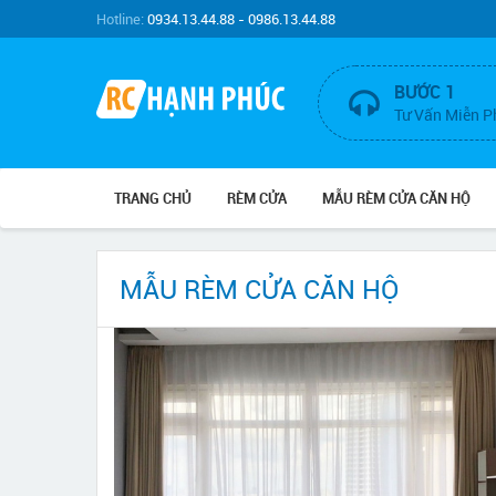
Hotline:
0934.13.44.88 - 0986.13.44.88
BƯỚC 1
Tư Vấn Miễn P
TRANG CHỦ
RÈM CỬA
MẪU RÈM CỬA CĂN HỘ
MẪU RÈM CỬA CĂN HỘ