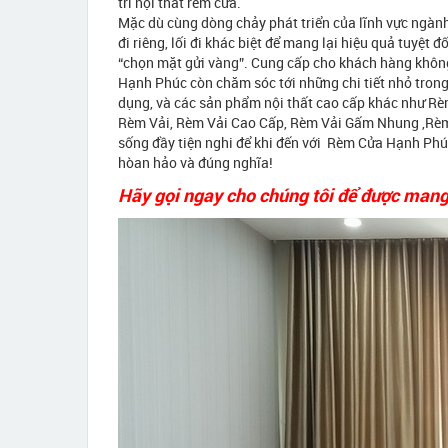
trí nội thất rèm cửa.
Mặc dù cùng dòng chảy phát triển của lĩnh vực ngàn
đi riêng, lối đi khác biệt để mang lại hiệu quả tuyệt
“chọn mặt gửi vàng”. Cung cấp cho khách hàng không
Hạnh Phúc còn chăm sóc tới những chi tiết nhỏ tron
dụng, và các sản phẩm nội thất cao cấp khác như 
Rèm Vải, Rèm Vải Cao Cấp, Rèm Vải Gấm Nhung ,Rèm
sống đầy tiện nghi để khi đến với Rèm Cửa Hạnh Phúc
hòan hảo và đúng nghĩa!
Hãy gọi ngay cho chúng tôi để được mang