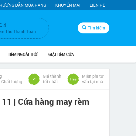
HƯỚNG DẪN MUA HÀNG
KHUYẾN MÃI
LIÊN HỆ
C 4
Tìm kiếm
ệm Thu Thanh Toán
RÈM NGOÀI TRỜI
GIẶT RÈM CỬA
g
Giá thành
Miễn phí tư
Free
& Chất lượng
tốt nhất
vấn tại nhà
 11 | Cửa hàng may rèm