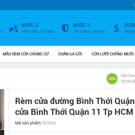
BƯỚC 2
BƯỚC 3
BƯỚ
hí
Xem Mẫu Tại Nhà
Thi Công Lắp Đặt
Nghi
MẪU RÈM CỬA CHUNG CƯ
CHĂN GA GỐI
CỬA LƯỚI CHỐNG MUỖI
Hài lòn
100%
Uy tín 
Rèm cửa đường Bình Thới Quận
cửa Bình Thới Quận 11 Tp HCM
Mã sản phẩm:
RCD56