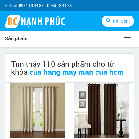
Hotline:
0934.13.44.88 - 0986.13.44.88
Tìm kiếm
Sản phẩm
Toggl
navig
Tìm thấy 110 sản phẩm cho từ
khóa
cua hang may man cua hcm