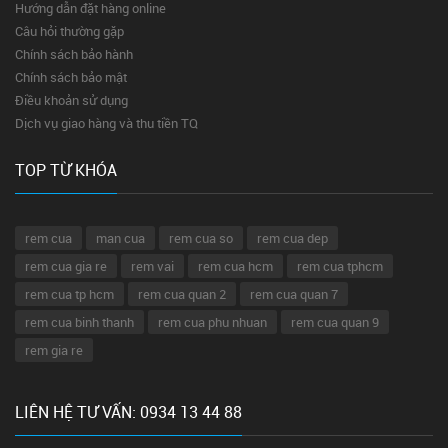
Hướng dẫn đặt hàng online
Câu hỏi thường gặp
Chính sách bảo hành
Chính sách bảo mật
Điều khoản sử dụng
Dịch vụ giao hàng và thu tiền TQ
TOP TỪ KHÓA
rem cua
man cua
rem cua so
rem cua dep
rem cua gia re
rem vai
rem cua hcm
rem cua tphcm
rem cua tp hcm
rem cua quan 2
rem cua quan 7
rem cua binh thanh
rem cua phu nhuan
rem cua quan 9
rem gia re
LIÊN HỆ TƯ VẤN: 0934 13 44 88