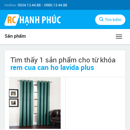
Hotline:
0934.13.44.88 - 0986.13.44.88
Tìm kiếm
Sản phẩm
Toggl
navig
Tìm thấy 1 sản phẩm cho từ khóa
rem cua can ho lavida plus