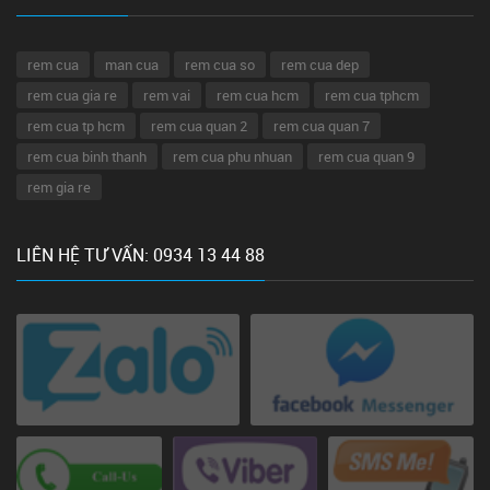
rem cua
man cua
rem cua so
rem cua dep
rem cua gia re
rem vai
rem cua hcm
rem cua tphcm
rem cua tp hcm
rem cua quan 2
rem cua quan 7
rem cua binh thanh
rem cua phu nhuan
rem cua quan 9
rem gia re
LIÊN HỆ TƯ VẤN: 0934 13 44 88