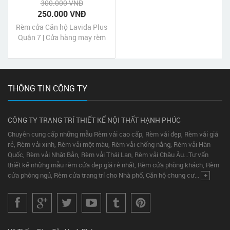
300.000 VNĐ
250.000 VNĐ
Rèm cửa Căn hộ Lavida Plus
Quận 7 | Cửa hàng may rèm
cửa Căn hộ Lavida Plus
Quận 7 Tp HCM
THÔNG TIN CÔNG TY
CÔNG TY TRANG TRÍ THIẾT KẾ NỘI THẤT HẠNH PHÚC
Chuyên cung cấp những mẫu Rèm vải cao cấp, Rèm vải đẹp, Rèm vải giá
rẻ, Rèm vải xinh, Rèm vải một màu, Rèm vải chống nắng, Rèm vải Hàn
Quốc, Rèm vải Nhật Bản, Rèm vải Thái Lan, Rèm vải Châu Âu...Tư vấn
thiết kế những mẫu rèm cửa đẹp giá rẻ nhất, Rèm cửa phòng khách, Rèm
cửa phòng ngủ, Rèm cửa trang trí cho Nhà phố, Căn hộ chung cư...
+