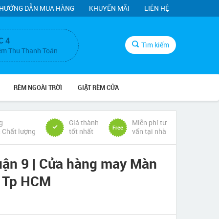
HƯỚNG DẪN MUA HÀNG
KHUYẾN MÃI
LIÊN HỆ
C 4
Tìm kiếm
ệm Thu Thanh Toán
RÈM NGOÀI TRỜI
GIẶT RÈM CỬA
g
Giá thành
Miễn phí tư
Free
& Chất lượng
tốt nhất
vấn tại nhà
ận 9 | Cửa hàng may Màn
9 Tp HCM