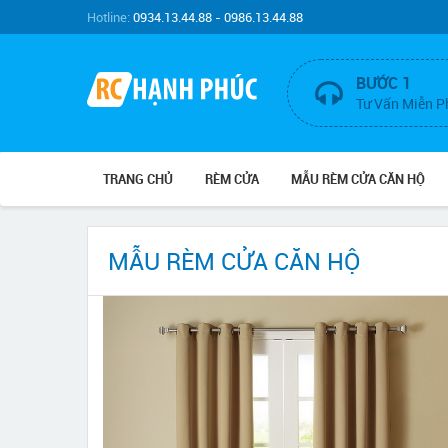
Hotline:
0934.13.44.88 - 0986.13.44.88
BƯỚC 1
Tư Vấn Miễn P
TRANG CHỦ
RÈM CỬA
MẪU RÈM CỬA CĂN HỘ
MẪU RÈM CỬA CĂN HỘ