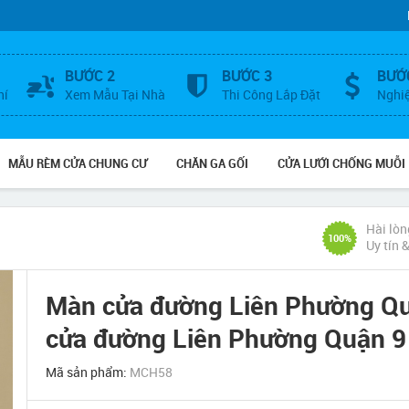
BƯỚC 2
BƯỚC 3
BƯỚ
hí
Xem Mẫu Tại Nhà
Thi Công Lắp Đặt
Nghi
MẪU RÈM CỬA CHUNG CƯ
CHĂN GA GỐI
CỬA LƯỚI CHỐNG MUỖI
Hài lòn
100%
Uy tín 
Màn cửa đường Liên Phường Qu
cửa đường Liên Phường Quận 
Mã sản phẩm:
MCH58