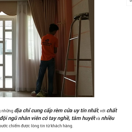
D
địa chỉ cung cấp rèm cửa uy tín nhất
chất
g những
, với
đội ngũ nhân viên có tay nghề, tâm huyết
nhiều
và
ước chiếm được lòng tin từ khách hàng.