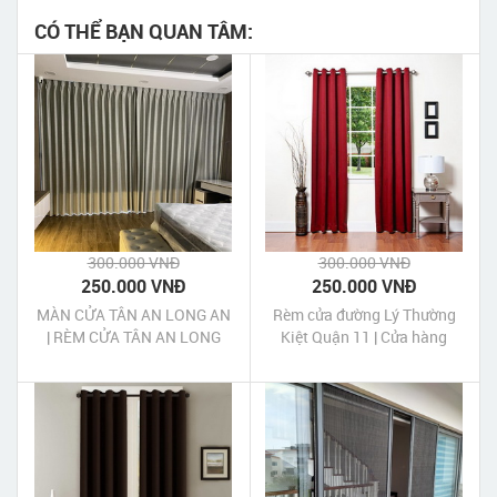
CÓ THỂ BẠN QUAN TÂM:
300.000 VNĐ
300.000 VNĐ
250.000 VNĐ
250.000 VNĐ
MÀN CỬA TÂN AN LONG AN
Rèm cửa đường Lý Thường
| RÈM CỬA TÂN AN LONG
Kiệt Quận 11 | Cửa hàng
AN
may rèm cửa Lý Thường Kiệt
Quận 11 Tp HCM