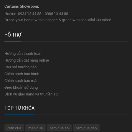
Curtains Showroom:
Hotline: 0934.13.44.88 - 0986.13.44.88
Drape your home with elegance & grace with beautiful Curtains!
HỖ TRỢ
Hướng dẫn thanh toán
Hướng dẫn đặt hàng online
Câu hỏi thường gặp
Chính sách bảo hành
Chính sách bảo mật
Điều khoản sử dụng
Dịch vụ giao hàng và thu tiền TQ
TOP TỪ KHÓA
rem cua
man cua
rem cua so
rem cua dep