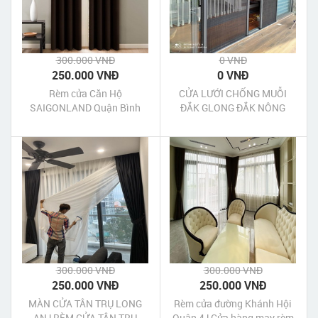
300.000 VNĐ
0 VNĐ
250.000 VNĐ
0 VNĐ
Rèm cửa Căn Hộ
CỬA LƯỚI CHỐNG MUỖI
SAIGONLAND Quận Bình
ĐẮK GLONG ĐẮK NÔNG
Thạnh | Cửa hàng may rèm
cửa Căn Hộ SAIGONLAND
Quận Bình Thạnh Tp HCM
300.000 VNĐ
300.000 VNĐ
250.000 VNĐ
250.000 VNĐ
MÀN CỬA TÂN TRỤ LONG
Rèm cửa đường Khánh Hội
AN | RÈM CỬA TÂN TRỤ
Quận 4 | Cửa hàng may rèm