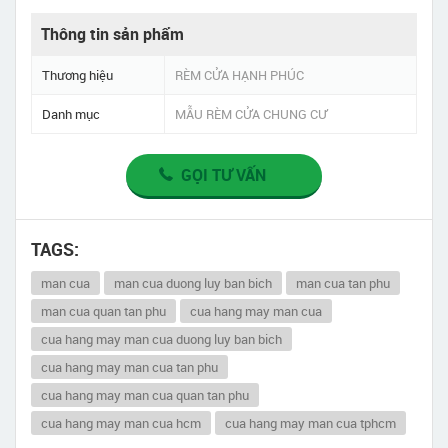
Thông tin sản phẩm
Thương hiệu
RÈM CỬA HẠNH PHÚC
Danh mục
MẪU RÈM CỬA CHUNG CƯ
GỌI TƯ VẤN
TAGS:
man cua
man cua duong luy ban bich
man cua tan phu
man cua quan tan phu
cua hang may man cua
cua hang may man cua duong luy ban bich
cua hang may man cua tan phu
cua hang may man cua quan tan phu
cua hang may man cua hcm
cua hang may man cua tphcm