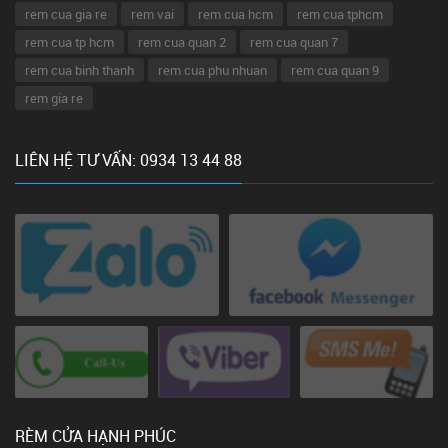
rem cua gia re
rem vai
rem cua hcm
rem cua tphcm
rem cua tp hcm
rem cua quan 2
rem cua quan 7
rem cua binh thanh
rem cua phu nhuan
rem cua quan 9
rem gia re
LIÊN HỆ TƯ VẤN: 0934 13 44 88
RÈM CỬA HẠNH PHÚC