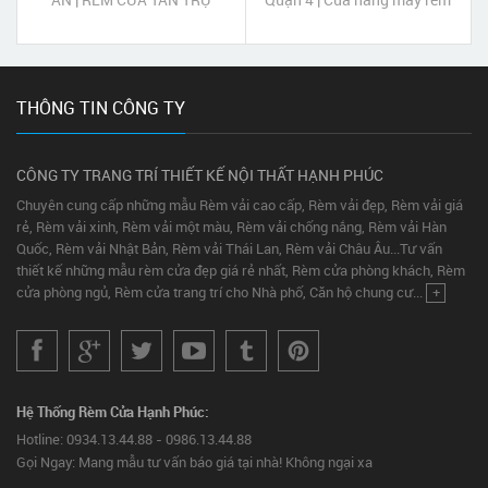
LONG AN
cửa Khánh Hội Quận 4 Tp
HCM
THÔNG TIN CÔNG TY
CÔNG TY TRANG TRÍ THIẾT KẾ NỘI THẤT HẠNH PHÚC
Chuyên cung cấp những mẫu Rèm vải cao cấp, Rèm vải đẹp, Rèm vải giá
rẻ, Rèm vải xinh, Rèm vải một màu, Rèm vải chống nắng, Rèm vải Hàn
Quốc, Rèm vải Nhật Bản, Rèm vải Thái Lan, Rèm vải Châu Âu...Tư vấn
thiết kế những mẫu rèm cửa đẹp giá rẻ nhất, Rèm cửa phòng khách, Rèm
cửa phòng ngủ, Rèm cửa trang trí cho Nhà phố, Căn hộ chung cư...
+
Hệ Thống Rèm Cửa Hạnh Phúc:
Hotline: 0934.13.44.88 - 0986.13.44.88
Gọi Ngay: Mang mẫu tư vấn báo giá tại nhà! Không ngại xa