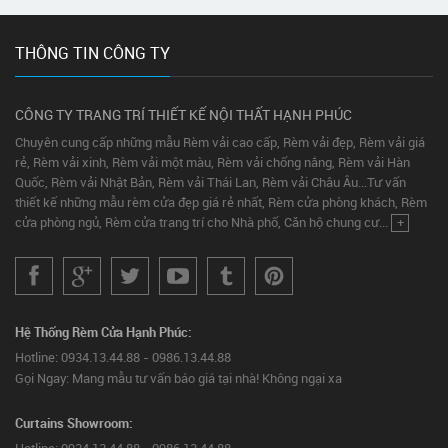
THÔNG TIN CÔNG TY
CÔNG TY TRANG TRÍ THIẾT KẾ NỘI THẤT HẠNH PHÚC
Chuyên cung cấp những mẫu Rèm vải cao cấp, Rèm vải đẹp, Rèm vải giá
rẻ, Rèm vải xinh, Rèm vải một màu, Rèm vải chống nắng, Rèm vải Hàn
Quốc, Rèm vải Nhật Bản, Rèm vải Thái Lan, Rèm vải Châu Âu...Tư vấn
thiết kế những mẫu rèm cửa đẹp giá rẻ nhất, Rèm cửa phòng khách, Rèm
cửa phòng ngủ, Rèm cửa trang trí cho Nhà phố, Căn hộ chung cư...
+
Hệ Thống Rèm Cửa Hạnh Phúc:
Hotline: 0934.13.44.88 - 0986.13.44.88
Gọi Ngay: Mang mẫu tư vấn báo giá tại nhà! Không ngại xa
Curtains Showroom:
Hotline: 0934.13.44.88 - 0986.13.44.88