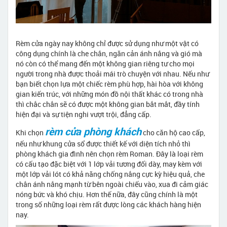
Rèm cửa ngày nay không chỉ được sử dụng như một vật có
công dụng chính là che chắn, ngăn cản ánh nắng và gió mà
nó còn có thể mang đến một không gian riêng tư cho mọi
người trong nhà được thoải mái trò chuyện với nhau. Nếu như
bạn biết chọn lựa một chiếc rèm phù hợp, hài hòa với không
gian kiến trúc, với những món đồ nội thất khác có trong nhà
thì chắc chắn sẽ có được một không gian bắt mắt, đầy tính
hiện đại và sự tiện nghi vượt trội, đẳng cấp.
rèm cửa phòng khách
Khi chọn
cho căn hộ cao cấp,
nếu như khung cửa sổ được thiết kế với diện tích nhỏ thì
phòng khách gia đình nên chọn rèm Roman. Đây là loại rèm
có cấu tạo đặc biệt với 1 lớp vải tương đối dày, may kèm với
một lớp vải lót có khả năng chống nắng cực kỳ hiệu quả, che
chắn ánh nắng mạnh từ bên ngoài chiếu vào, xua đi cảm giác
nóng bức và khó chịu. Hơn thế nữa, đây cũng chính là một
trong số những loại rèm rất được lòng các khách hàng hiện
nay.