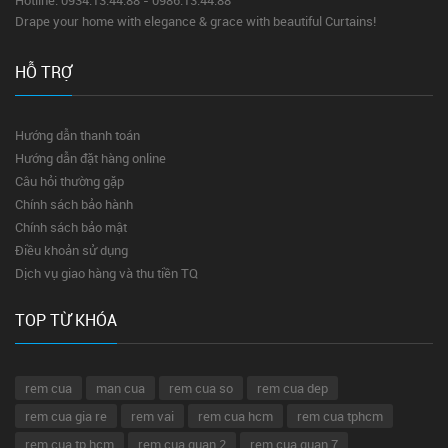
Drape your home with elegance & grace with beautiful Curtains!
HỖ TRỢ
Hướng dẫn thanh toán
Hướng dẫn đặt hàng online
Câu hỏi thường gặp
Chính sách bảo hành
Chính sách bảo mật
Điều khoản sử dụng
Dịch vụ giao hàng và thu tiền TQ
TOP TỪ KHÓA
rem cua
man cua
rem cua so
rem cua dep
rem cua gia re
rem vai
rem cua hcm
rem cua tphcm
rem cua tp hcm
rem cua quan 2
rem cua quan 7