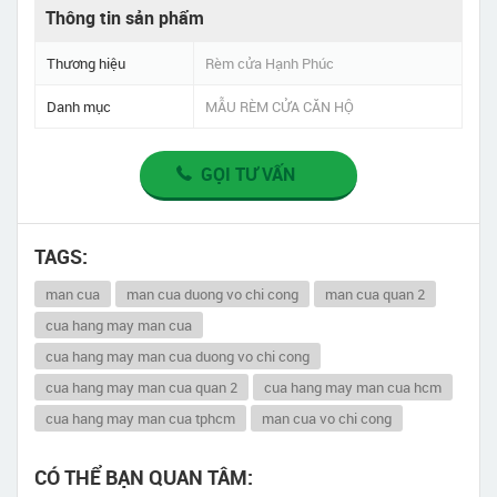
Thông tin sản phẩm
Thương hiệu
Rèm cửa Hạnh Phúc
Danh mục
MẪU RÈM CỬA CĂN HỘ
GỌI TƯ VẤN
TAGS:
man cua
man cua duong vo chi cong
man cua quan 2
cua hang may man cua
cua hang may man cua duong vo chi cong
cua hang may man cua quan 2
cua hang may man cua hcm
cua hang may man cua tphcm
man cua vo chi cong
CÓ THỂ BẠN QUAN TÂM: