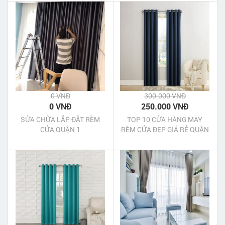
0 VNĐ
300.000 VNĐ
0 VNĐ
250.000 VNĐ
SỬA CHỮA LẮP ĐẶT RÈM
TOP 10 CỬA HÀNG MAY
CỬA QUẬN 1
RÈM CỬA ĐẸP GIÁ RẺ QUẬN
BÌNH THẠNH