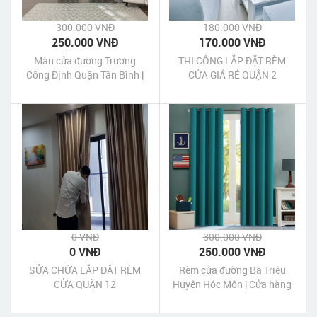
300.000 VNĐ
180.000 VNĐ
250.000 VNĐ
170.000 VNĐ
Màn cửa đường Trương
THI CÔNG LẮP ĐẶT RÈM
Công Định Quận Tân Bình |
CỬA GIÁ RẺ QUẬN 2
Cửa hàng may Màn cửa
đường Trương Công Định
Quận Tân Bình Tp HCM
0 VNĐ
300.000 VNĐ
0 VNĐ
250.000 VNĐ
SỬA CHỮA LẮP ĐẶT RÈM
Rèm cửa đường Bà Triệu
CỬA QUẬN 12
Huyện Hóc Môn | Cửa hàng
may rèm cửa Bà Triệu Huyện
Hóc Môn Tp HCM