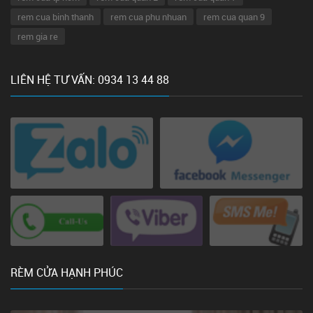
rem cua binh thanh
rem cua phu nhuan
rem cua quan 9
rem gia re
LIÊN HỆ TƯ VẤN: 0934 13 44 88
RÈM CỬA HẠNH PHÚC