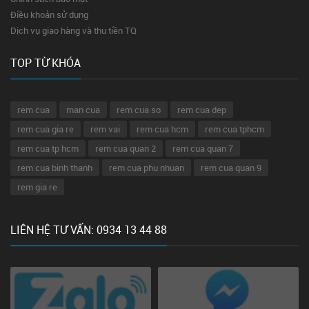
Điều khoản sử dụng
Dịch vụ giao hàng và thu tiền TQ
TOP TỪ KHÓA
rem cua
man cua
rem cua so
rem cua dep
rem cua gia re
rem vai
rem cua hcm
rem cua tphcm
rem cua tp hcm
rem cua quan 2
rem cua quan 7
rem cua binh thanh
rem cua phu nhuan
rem cua quan 9
rem gia re
LIÊN HỆ TƯ VẤN: 0934 13 44 88