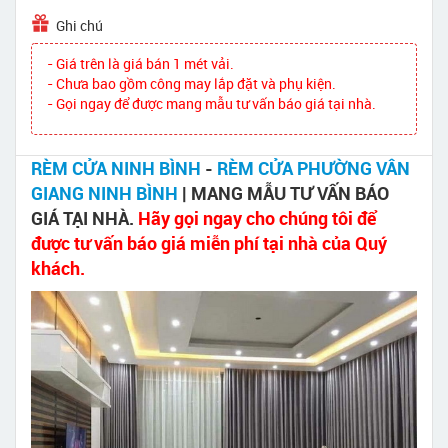
Ghi chú
- Giá trên là giá bán 1 mét vải.
- Chưa bao gồm công may lắp đặt và phụ kiện.
- Gọi ngay để được mang mẫu tư vấn báo giá tại nhà.
RÈM CỬA NINH BÌNH
-
RÈM CỬA PHƯỜNG VÂN
GIANG NINH BÌNH
| MANG MẪU TƯ VẤN BÁO
GIÁ TẠI NHÀ.
Hãy gọi ngay cho chúng tôi để
được tư vấn báo giá miễn phí tại nhà của Quý
khách.