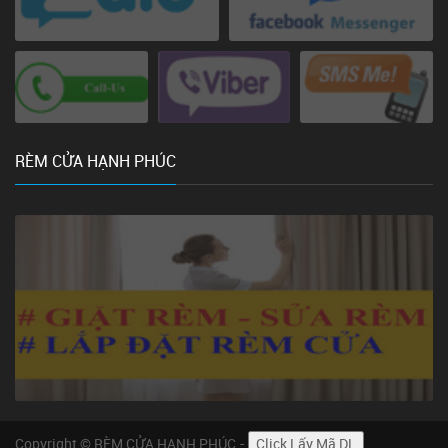
RÈM CỬA HẠNH PHÚC
Copyright © RÈM CỬA HẠNH PHÚC -
Click Lấy Mã DL