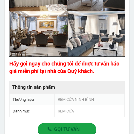
Hãy gọi ngay cho chúng tôi để được tư vấn báo
giá miễn phí tại nhà của Quý khách.
Thông tin sản phẩm
Thương hiệu
RÈM CỬA NINH BÌNH
Danh mục
RÈM CỬA
GỌI TƯ VẤN