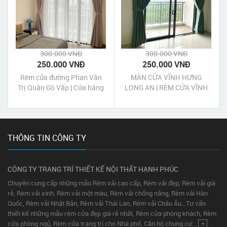
300.000 VNĐ
300.000 VNĐ
250.000 VNĐ
250.000 VNĐ
Rèm cửa đường Phan Văn
MÀN CỬA VĨNH HƯNG
Trị Quận Gò Vấp | Cửa hàng
LONG AN | RÈM CỬA VĨNH
may rèm cửa Phan Văn Trị
HƯNG LONG AN
Quận Gò Vấp Tp HCM
THÔNG TIN CÔNG TY
CÔNG TY TRANG TRÍ THIẾT KẾ NỘI THẤT HẠNH PHÚC
Chuyên cung cấp những mẫu Rèm vải cao cấp, Rèm vải đẹp, Rèm vải giá
rẻ, Rèm vải xinh, Rèm vải một màu, Rèm vải chống nắng, Rèm vải Hàn
Quốc, Rèm vải Nhật Bản, Rèm vải Thái Lan, Rèm vải Châu Âu...Tư vấn
thiết kế những mẫu rèm cửa đẹp giá rẻ nhất, Rèm cửa phòng khách, Rèm
cửa phòng ngủ, Rèm cửa trang trí cho Nhà phố, Căn hộ chung cư...
+