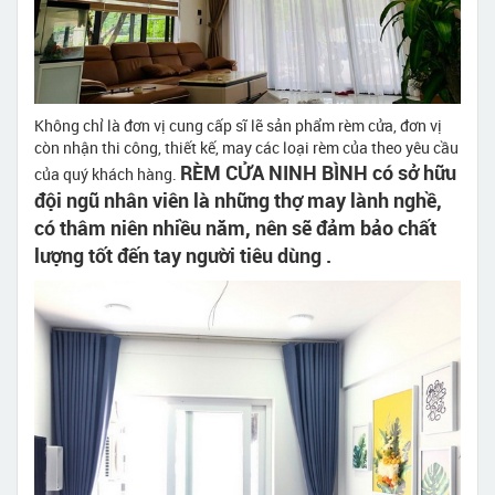
Không chỉ là đơn vị cung cấp sĩ lẽ sản phẩm rèm cửa, đơn vị
còn nhận thi công, thiết kế, may các loại rèm của theo yêu cầu
RÈM CỬA NINH BÌNH có sở hữu
của quý khách hàng.
đội ngũ nhân viên là những thợ may lành nghề,
có thâm niên nhiều năm, nên sẽ đảm bảo chất
lượng tốt đến tay người tiêu dùng .