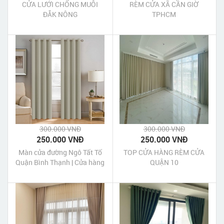
CỬA LƯỚI CHỐNG MUỖI
RÈM CỬA XÃ CẦN GIỜ
ĐẮK NÔNG
TPHCM
300.000 VNĐ
300.000 VNĐ
250.000 VNĐ
250.000 VNĐ
Màn cửa đường Ngô Tất Tố
TOP CỬA HÀNG RÈM CỬA
Quận Bình Thạnh | Cửa hàng
QUẬN 10
may Màn cửa đường Ngô
Tất Tố Quận Bình Thạnh Tp
HCM