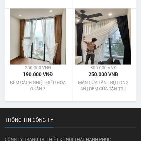
TÂN AN BUÔN MA THUỘT
may rèm cửa Nguyễn Khoái
ĐẮK LẮK
Quận 4 Tp HCM
200.000 VNĐ
300.000 VNĐ
190.000 VNĐ
250.000 VNĐ
RÈM CÁCH NHIỆT ĐIỀU HÒA
MÀN CỬA TÂN TRỤ LONG
QUẬN 3
AN | RÈM CỬA TÂN TRỤ
LONG AN
THÔNG TIN CÔNG TY
CÔNG TY TRANG TRÍ THIẾT KẾ NỘI THẤT HẠNH PHÚC