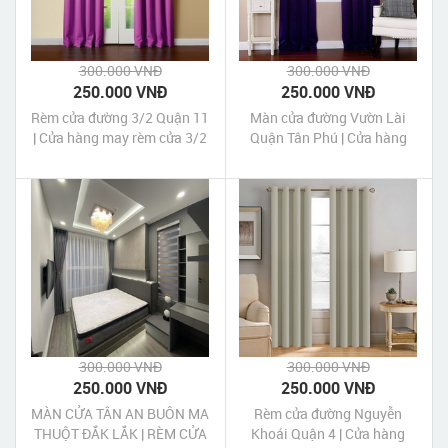
300.000 VNĐ
300.000 VNĐ
250.000 VNĐ
250.000 VNĐ
Rèm cửa đường 3/2 Quận 11
Màn cửa đường Vườn Lài
| Cửa hàng may rèm cửa 3/2
Quận Tân Phú | Cửa hàng
Quận 11 Tp HCM
may Màn cửa đường Vườn
Lài Quận Tân Phú Tp HCM
300.000 VNĐ
300.000 VNĐ
250.000 VNĐ
250.000 VNĐ
MÀN CỬA TÂN AN BUÔN MA
Rèm cửa đường Nguyễn
THUỘT ĐẮK LẮK | RÈM CỬA
Khoái Quận 4 | Cửa hàng