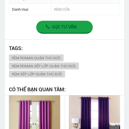
Danh mục
RÈM CỬA
GỌI TƯ VẤN
TAGS:
RÈM ROMAN QUẬN THỦ ĐỨC
RÈM ROMAN XẾP LỚP QUẬN THỦ ĐỨC
RÈM XẾP LỚP QUẬN THỦ ĐỨC
CÓ THỂ BẠN QUAN TÂM: