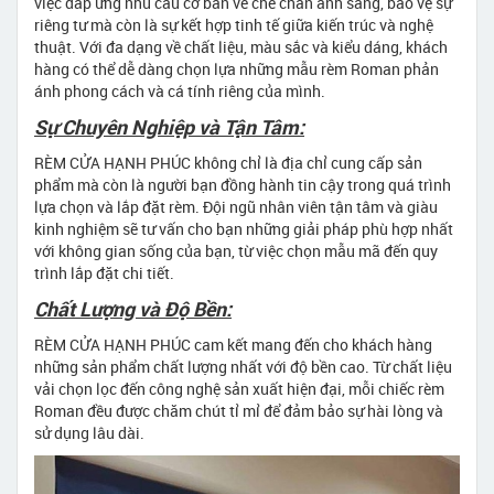
việc đáp ứng nhu cầu cơ bản về che chắn ánh sáng, bảo vệ sự
riêng tư mà còn là sự kết hợp tinh tế giữa kiến trúc và nghệ
thuật. Với đa dạng về chất liệu, màu sắc và kiểu dáng, khách
hàng có thể dễ dàng chọn lựa những mẫu rèm Roman phản
ánh phong cách và cá tính riêng của mình.
Sự Chuyên Nghiệp và Tận Tâm:
RÈM CỬA HẠNH PHÚC không chỉ là địa chỉ cung cấp sản
phẩm mà còn là người bạn đồng hành tin cậy trong quá trình
lựa chọn và lắp đặt rèm. Đội ngũ nhân viên tận tâm và giàu
kinh nghiệm sẽ tư vấn cho bạn những giải pháp phù hợp nhất
với không gian sống của bạn, từ việc chọn mẫu mã đến quy
trình lắp đặt chi tiết.
Chất Lượng và Độ Bền:
RÈM CỬA HẠNH PHÚC cam kết mang đến cho khách hàng
những sản phẩm chất lượng nhất với độ bền cao. Từ chất liệu
vải chọn lọc đến công nghệ sản xuất hiện đại, mỗi chiếc rèm
Roman đều được chăm chút tỉ mỉ để đảm bảo sự hài lòng và
sử dụng lâu dài.