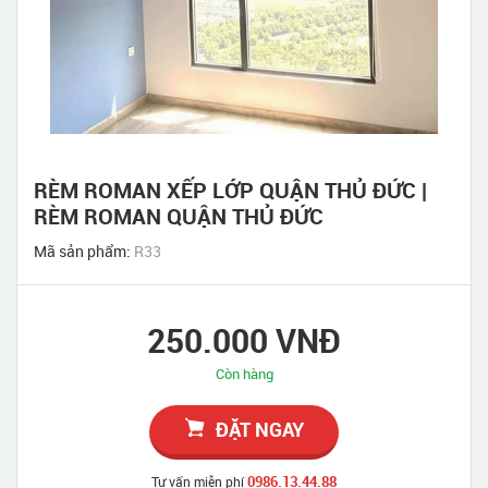
RÈM ROMAN XẾP LỚP QUẬN THỦ ĐỨC |
RÈM ROMAN QUẬN THỦ ĐỨC
Mã sản phẩm:
R33
250.000 VNĐ
Còn hàng
ĐẶT NGAY
0986.13.44.88
Tư vấn miễn phí