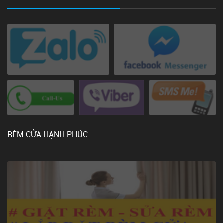
RÈM CỬA HẠNH PHÚC