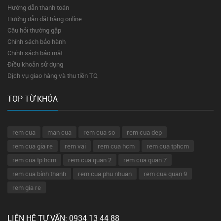
Hướng dẫn thanh toán
Hướng dẫn đặt hàng online
Câu hỏi thường gặp
Chính sách bảo hành
Chính sách bảo mật
Điều khoản sử dụng
Dịch vụ giao hàng và thu tiền TQ
TOP TỪ KHÓA
rem cua
man cua
rem cua so
rem cua dep
rem cua gia re
rem vai
rem cua hcm
rem cua tphcm
rem cua tp hcm
rem cua quan 2
rem cua quan 7
rem cua binh thanh
rem cua phu nhuan
rem cua quan 9
rem gia re
LIÊN HỆ TƯ VẤN: 0934 13 44 88