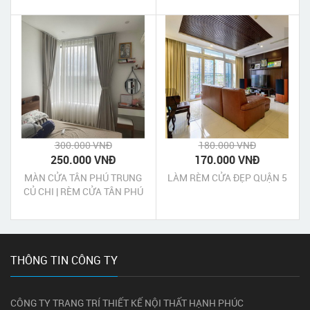
VẤN BÁO GIÁ TẠI NHÀ
300.000 VNĐ
180.000 VNĐ
250.000 VNĐ
170.000 VNĐ
MÀN CỬA TÂN PHÚ TRUNG
LÀM RÈM CỬA ĐẸP QUẬN 5
CỦ CHI | RÈM CỬA TÂN PHÚ
TRUNG CỦ CHI
THÔNG TIN CÔNG TY
CÔNG TY TRANG TRÍ THIẾT KẾ NỘI THẤT HẠNH PHÚC