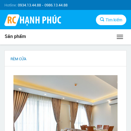
Hotline:
0934.13.44.88 - 0986.13.44.88
Tìm kiếm
Sản phẩm
Toggl
navig
RÈM CỬA