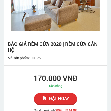
BÁO GIÁ RÈM CỬA 2020 | RÈM CỬA CĂN
HỘ
Mã sản phẩm:
RD125
170.000 VNĐ
Còn hàng
ĐẶT NGAY
0986.13.44.88
Tư vấn miễn phí