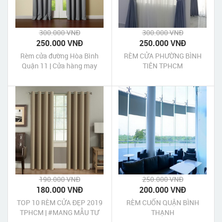
300.000 VNĐ
300.000 VNĐ
250.000 VNĐ
250.000 VNĐ
Rèm cửa đường Hòa Bình
RÈM CỬA PHƯỜNG BÌNH
Quận 11 | Cửa hàng may
TIÊN TPHCM
rèm cửa Hòa Bình Quận 11
Tp HCM
190.000 VNĐ
250.000 VNĐ
180.000 VNĐ
200.000 VNĐ
TOP 10 RÈM CỬA ĐẸP 2019
RÈM CUỐN QUẬN BÌNH
TPHCM | #MANG MẪU TƯ
THẠNH