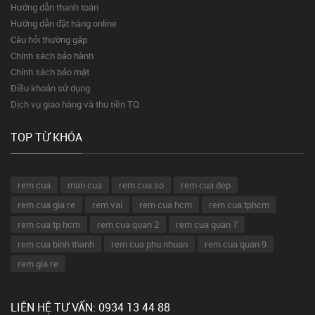
Hướng dẫn thanh toán
Hướng dẫn đặt hàng online
Câu hỏi thường gặp
Chính sách bảo hành
Chính sách bảo mật
Điều khoản sử dụng
Dịch vụ giao hàng và thu tiền TQ
TOP TỪ KHÓA
rem cua
man cua
rem cua so
rem cua dep
rem cua gia re
rem vai
rem cua hcm
rem cua tphcm
rem cua tp hcm
rem cua quan 2
rem cua quan 7
rem cua binh thanh
rem cua phu nhuan
rem cua quan 9
rem gia re
LIÊN HỆ TƯ VẤN: 0934 13 44 88