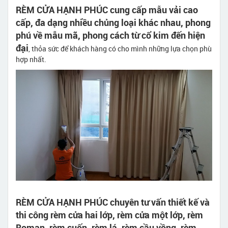
RÈM CỬA HẠNH PHÚC cung cấp mẫu vải cao
cấp, đa dạng nhiều chủng loại khác nhau, phong
phú về mẫu mã, phong cách từ cổ kim đến hiện
đại
, thỏa sức để khách hàng có cho mình những lựa chọn phù
hợp nhất.
RÈM CỬA HẠNH PHÚC chuyên tư vấn thiết kế và
thi công rèm cửa hai lớp, rèm cửa một lớp, rèm
Roman, rèm cuốn, rèm lá, rèm cầu vồng, rèm