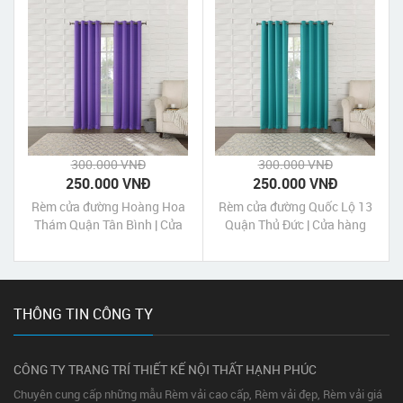
Tp HCM
300.000 VNĐ
300.000 VNĐ
250.000 VNĐ
250.000 VNĐ
Rèm cửa đường Hoàng Hoa
Rèm cửa đường Quốc Lộ 13
Thám Quận Tân Bình | Cửa
Quận Thủ Đức | Cửa hàng
hàng may rèm cửa Hoàng
may rèm cửa Quốc Lộ 13
Hoa Thám Tân Bình Tp HCM
Quận Thủ Đức Tp HCM
THÔNG TIN CÔNG TY
CÔNG TY TRANG TRÍ THIẾT KẾ NỘI THẤT HẠNH PHÚC
Chuyên cung cấp những mẫu Rèm vải cao cấp, Rèm vải đẹp, Rèm vải giá