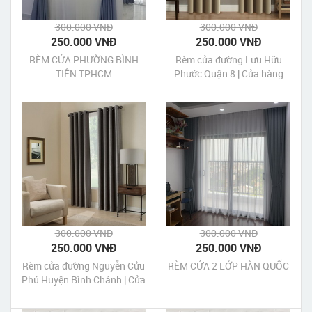
300.000 VNĐ
300.000 VNĐ
250.000 VNĐ
250.000 VNĐ
RÈM CỬA PHƯỜNG BÌNH
Rèm cửa đường Lưu Hữu
TIÊN TPHCM
Phước Quận 8 | Cửa hàng
may rèm cửa Lưu Hữu
Phước Quận 8 Tp HCM
300.000 VNĐ
300.000 VNĐ
250.000 VNĐ
250.000 VNĐ
Rèm cửa đường Nguyễn Cửu
RÈM CỬA 2 LỚP HÀN QUỐC
Phú Huyện Bình Chánh | Cửa
hàng may rèm cửa Nguyễn
Cửu Phú Huyện Bình Chánh