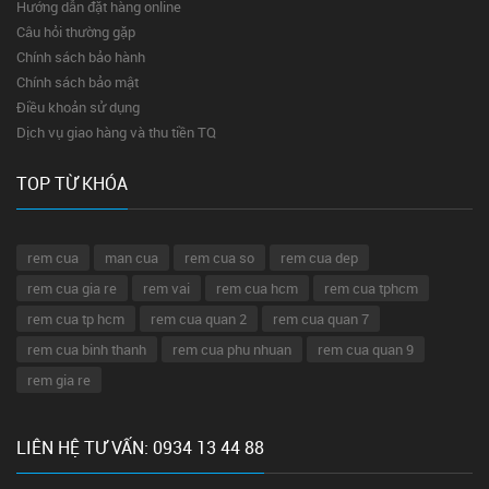
Hướng dẫn đặt hàng online
Câu hỏi thường gặp
Chính sách bảo hành
Chính sách bảo mật
Điều khoản sử dụng
Dịch vụ giao hàng và thu tiền TQ
TOP TỪ KHÓA
rem cua
man cua
rem cua so
rem cua dep
rem cua gia re
rem vai
rem cua hcm
rem cua tphcm
rem cua tp hcm
rem cua quan 2
rem cua quan 7
rem cua binh thanh
rem cua phu nhuan
rem cua quan 9
rem gia re
LIÊN HỆ TƯ VẤN: 0934 13 44 88