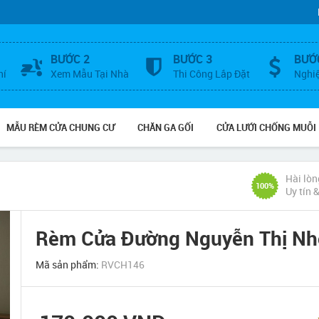
BƯỚC 2
BƯỚC 3
BƯỚ
hí
Xem Mẫu Tại Nhà
Thi Công Lắp Đặt
Nghi
MẪU RÈM CỬA CHUNG CƯ
CHĂN GA GỐI
CỬA LƯỚI CHỐNG MUỖI
Hài lòn
100%
Uy tín 
Rèm Cửa Đường Nguyễn Thị Nh
Mã sản phẩm:
RVCH146