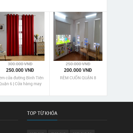
300.000 VNĐ
250.000 VNĐ
250.000 VNĐ
200.000 VNĐ
èm cửa đường Bình Tiên
RÈM CUỐN QUẬN 8
Quận 6 | Cửa hàng may
èm cửa Bình Tiên Quận 6
Tp HCM
TOP TỪ KHÓA