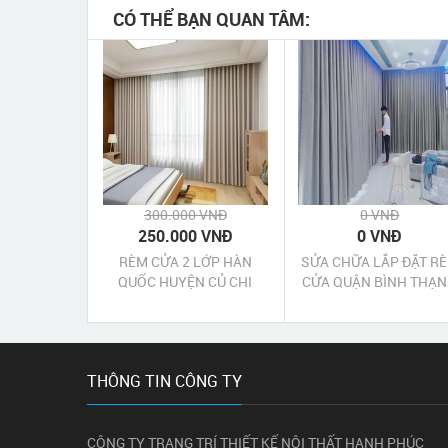
CÓ THỂ BẠN QUAN TÂM:
300.000 VNĐ
0 VNĐ
250.000 VNĐ
0 VNĐ
RÈM CỬA 2 LỚP HÀN
SỬA CHỮA LẮP ĐẶT R
QUỐC HUYỆN CỦ CHI
CỬA QUẬN BÌNH THẠ
THÔNG TIN CÔNG TY
CÔNG TY TRANG TRÍ THIẾT KẾ NỘI THẤT HẠNH PHÚC