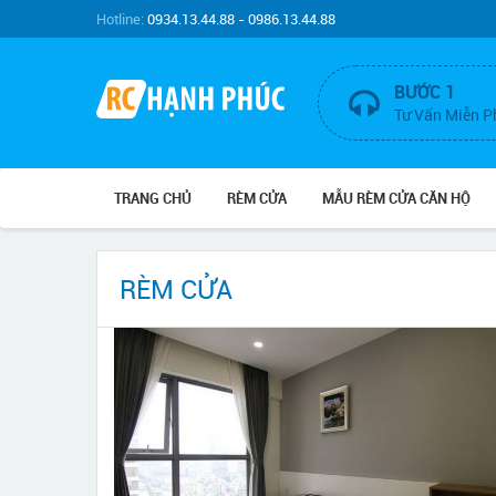
Hotline:
0934.13.44.88 - 0986.13.44.88
BƯỚC 1
Tư Vấn Miễn P
TRANG CHỦ
RÈM CỬA
MẪU RÈM CỬA CĂN HỘ
RÈM CỬA