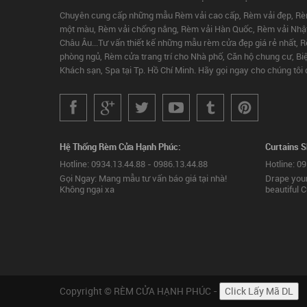
Chuyên cung cấp những mẫu Rèm vải cao cấp, Rèm vải đẹp, Rèm 
một màu, Rèm vải chống nắng, Rèm vải Hàn Quốc, Rèm vải Nhật
Châu Âu...Tư vấn thiết kế những mẫu rèm cửa đẹp giá rẻ nhất,
phòng ngủ, Rèm cửa trang trí cho Nhà phố, Căn hộ chung cư, Biệt
Khách sạn, Spa tại Tp. Hồ Chí Minh. Hãy gọi ngay cho chúng tô
Hệ Thống Rèm Cửa Hạnh Phúc:
Curtains 
Hotline: 0934.13.44.88 - 0986.13.44.88
Hotline: 0
Gọi Ngay: Mang mẫu tư vấn báo giá tại nhà!
Drape your
Không ngại xa
beautiful C
Copyright © RÈM CỬA HẠNH PHÚC -
Click Lấy Mã DL