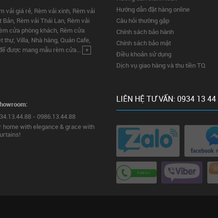
Hướng dẫn đặt hàng online
vải giá rẻ, Rèm vải xinh, Rèm vải
 Bản, Rèm vải Thái Lan, Rèm vải
Câu hỏi thường gặp
 Rèm cửa phòng khách, Rèm cửa
Chính sách bảo hành
 thự, Villa, Nhà hàng, Quán Cafe,
Chính sách bảo mật
i để được mang mẫu rèm cửa...
+
Điều khoản sử dụng
Dịch vụ giao hàng và thu tiền TQ
LIÊN HỆ TƯ VẤN: 0934 13 44
Showroom:
934.13.44.88 - 0986.13.44.88
 home with elegance & grace with
urtains!