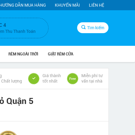
HƯỚNG DẪN MUA HÀNG
KHUYẾN MÃI
LIÊN HỆ
C 4
Tìm kiếm
ệm Thu Thanh Toán
RÈM NGOÀI TRỜI
GIẶT RÈM CỬA
g
Giá thành
Miễn phí tư
Free
& Chất lượng
tốt nhất
vấn tại nhà
ỏ Quận 5