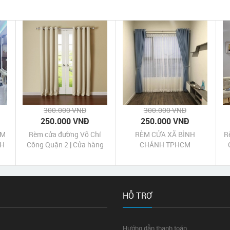
300.000 VNĐ
300.000 VNĐ
250.000 VNĐ
250.000 VNĐ
ÈM
Rèm cửa đường Võ Chí
RÈM CỬA XÃ BÌNH
R
NH
Công Quận 2 | Cửa hàng
CHÁNH TPHCM
may rèm cửa Võ Chí Công
r
Quận 2 Tp HCM
HỖ TRỢ
Hướng dẫn thanh toán