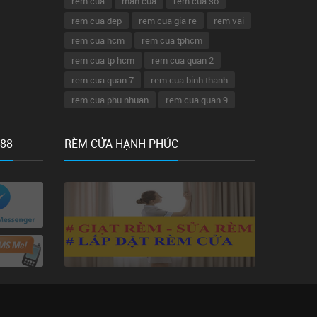
rem cua
man cua
rem cua so
rem cua dep
rem cua gia re
rem vai
rem cua hcm
rem cua tphcm
rem cua tp hcm
rem cua quan 2
rem cua quan 7
rem cua binh thanh
rem cua phu nhuan
rem cua quan 9
rem gia re
 88
RÈM CỬA HẠNH PHÚC