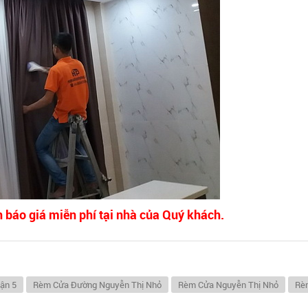
n báo giá miễn phí tại nhà của Quý khách.
ận 5
Rèm Cửa Đường Nguyễn Thị Nhỏ
Rèm Cửa Nguyễn Thị Nhỏ
Rè