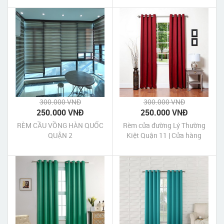
Nguyễn Thị Nhỏ Quận Tân
Bình Tp HCM
300.000 VNĐ
300.000 VNĐ
250.000 VNĐ
250.000 VNĐ
RÈM CẦU VỒNG HÀN QUỐC
Rèm cửa đường Lý Thường
QUẬN 2
Kiệt Quận 11 | Cửa hàng
may rèm cửa Lý Thường Kiệt
Quận 11 Tp HCM