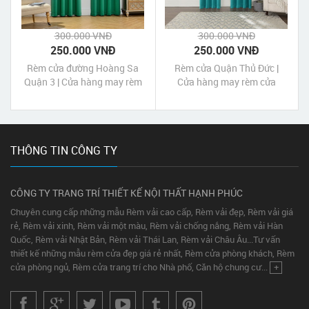
300.000 VNĐ
300.000 VNĐ
250.000 VNĐ
250.000 VNĐ
Rèm cửa đường Hoàng Sa
Rèm cửa Quận Thủ Đức |
Quận 3 | Cửa hàng may rèm
Cửa hàng may rèm cửa
cửa Hoàng Sa Quận 3 Tp
Quận Thủ Đức TP HCM
HCM
THÔNG TIN CÔNG TY
CÔNG TY TRANG TRÍ THIẾT KẾ NỘI THẤT HẠNH PHÚC
Chuyên cung cấp những mẫu Rèm vải cao cấp, Rèm vải đẹp, Rèm vải giá
rẻ, Rèm vải xinh, Rèm vải một màu, Rèm vải chống nắng, Rèm vải Hàn
Quốc, Rèm vải Nhật Bản, Rèm vải Thái Lan, Rèm vải Châu Âu...Tư vấn
thiết kế những mẫu rèm cửa đẹp giá rẻ nhất, Rèm cửa phòng khách, Rèm
cửa phòng ngủ, Rèm cửa trang trí cho Nhà phố, Căn hộ chung cư...
+