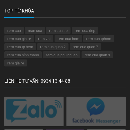
TOP TỪ KHÓA
rem cua
man cua
rem cua so
rem cua dep
rem cua gia re
rem vai
rem cua hcm
rem cua tphcm
rem cua tp hcm
rem cua quan 2
rem cua quan 7
rem cua binh thanh
rem cua phu nhuan
rem cua quan 9
rem gia re
LIÊN HỆ TƯ VẤN: 0934 13 44 88