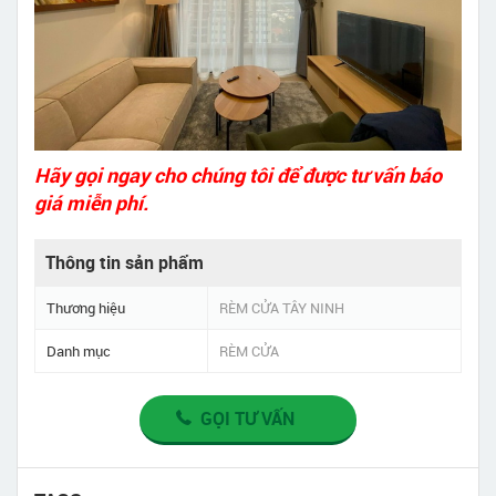
Hãy gọi ngay cho chúng tôi để được tư vấn báo
giá miễn phí.
Thông tin sản phẩm
Thương hiệu
RÈM CỬA TÂY NINH
Danh mục
RÈM CỬA
GỌI TƯ VẤN