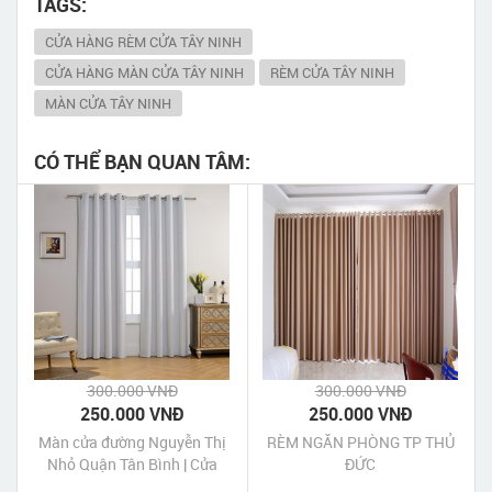
TAGS:
CỬA HÀNG RÈM CỬA TÂY NINH
CỬA HÀNG MÀN CỬA TÂY NINH
RÈM CỬA TÂY NINH
MÀN CỬA TÂY NINH
CÓ THỂ BẠN QUAN TÂM:
300.000 VNĐ
300.000 VNĐ
250.000 VNĐ
250.000 VNĐ
Màn cửa đường Nguyễn Thị
RÈM NGĂN PHÒNG TP THỦ
Nhỏ Quận Tân Bình | Cửa
ĐỨC
hàng may Màn cửa đường